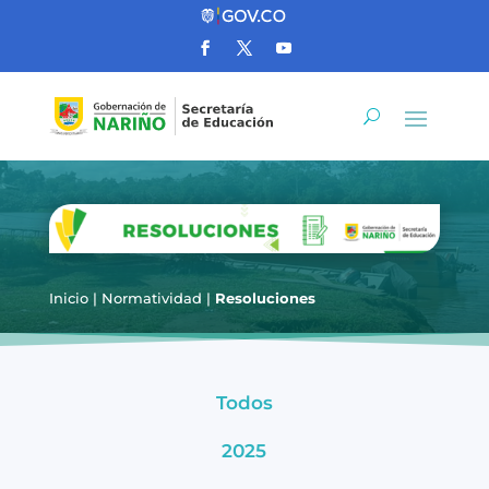
Inicio
|
Normatividad
|
Resoluciones
Todos
2025